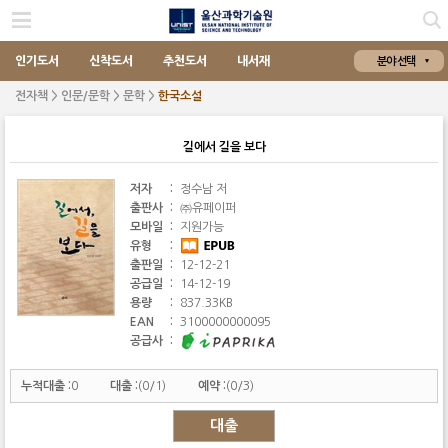
인기도서
신착도서
추천도서
내서재
분야 선택
전자책 > 인문/문학 > 문학 >
한국소설
길에서 길을 보다
저자
:
정수남 저
출판사
:
㈜유페이퍼
모바일
:
지원가능
유형
:
출판일
:
12-12-21
공급일
:
14-12-19
용량
:
837.33KB
EAN
:
3100000000095
공급사
:
누적대출 :
0
대출 :
(0/1)
예약 :
(0/3)
대출