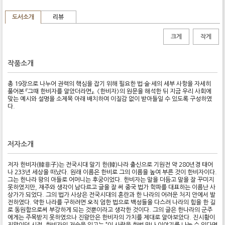
도서소개
리뷰
크게
작게
작품소개
총 19장으로 나누어 권력의 핵심을 잡기 위해 필요한 법·술·세의 세부 사항을 자세히
풀어본 『그때 한비자를 알았더라면』. 《한비자》의 원문을 해석한 뒤 지금 우리 사회에
맞는 예시와 설명을 소제목 아래 배치하여 이질감 없이 받아들일 수 있도록 구성하였
다.
저자소개
저자 한비자(韓非子)는 전국시대 말기 한(韓)나라 출신으로 기원전 약 280년경 태어
나 233년 세상을 떠났다. 원래 이름은 한비로 그의 이름을 높여 부른 것이 한비자이다.
그는 한나라 왕의 아들로 어머니는 후궁이었다. 한비자는 말을 더듬고 말을 잘 꾸미지
못하였지만, 재주와 생각이 남다르고 글을 잘 써 중국 법가 학파를 대표하는 이름난 사
상가가 되었다. 그의 법가 사상은 전국시대의 혼란과 한 나라의 어려운 처지 안에서 발
전하였다. 약한 나라를 구하려면 오직 엄한 법으로 백성들을 다스려 나라의 힘을 한 길
로 동원함으로써 부강하게 되는 것뿐이라고 생각한 것이다. 그의 글은 한나라의 군주
에게는 주목받지 못하였으나 진왕만은 한비자의 가치를 제대로 알아보았다. 진시황이