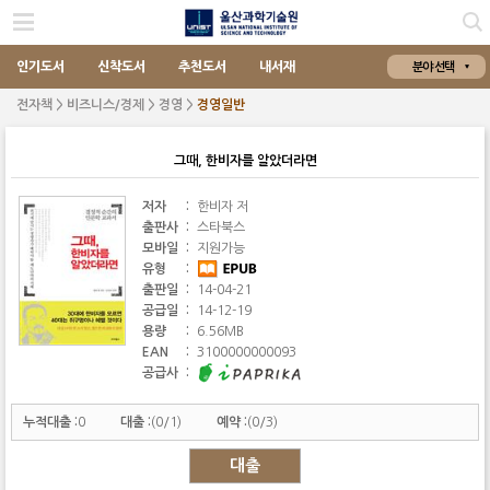
인기도서
신착도서
추천도서
내서재
분야 선택
전자책 > 비즈니스/경제 > 경영 >
경영일반
그때, 한비자를 알았더라면
저자
:
한비자 저
출판사
:
스타북스
모바일
:
지원가능
유형
:
출판일
:
14-04-21
공급일
:
14-12-19
용량
:
6.56MB
EAN
:
3100000000093
공급사
:
누적대출 :
0
대출 :
(0/1)
예약 :
(0/3)
대출