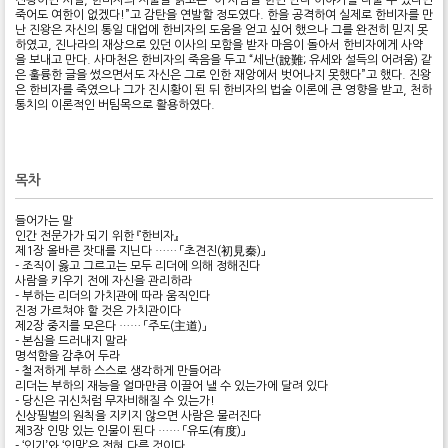
진왕이던 시절, 한비자의 저술을 읽고는 “이 사람을 한번 만나 이야기를 나눌 수 있다면
죽어도 여한이 없겠다!”고 감탄을 연발할 정도였다. 한을 공격하여 실제로 한비자를 만
난 진왕은 자신의 통일 대업에 한비자의 도움을 얻고 싶어 했으나 그를 완전히 믿지 못
하였고, 진나라의 재상으로 있던 이사의 모함을 받자 마음이 돌아서 한비자에게 사약
을 보내고 만다. 사마천은 한비자의 죽음을 두고 “세난(說難; 유세와 설득의 어려움) 같
은 훌륭한 글을 썼으면서도 자신은 그로 인한 재앙에서 벗어나지 못했다”고 했다. 진왕
은 한비자를 죽였으나 그가 진시황이 된 뒤 한비자의 법술 이론에 큰 영향을 받고, 천하
통치의 이론적인 버팀목으로 활용하였다.
목차
들어가는 말
인간 전문가가 되기 위한 『한비자』
제1장 올바른 잣대를 지닌다 …… 「초견진(初見秦)」
- 조직이 옳고 그르고는 모두 리더에 의해 정해진다
사람을 키우기 전에 자신을 관리하라
- 부하는 리더의 가치관에 따라 움직인다
진정 가르쳐야 할 것은 가치관이다
제2장 중지를 모은다 …… 「주도(主道)」
- 본심을 드러내지 말라
명석함을 감추어 두라
- 철저하게 부하 스스로 생각하게 만들어라
리더는 부하의 재능을 얼마만큼 이끌어 낼 수 있는가에 달려 있다
- 당신은 귀신처럼 무자비해질 수 있는가!
신상필벌의 원칙을 지키지 않으면 사람은 물러진다
제3장 인망 있는 인물이 된다 …… 「유도(有度)」
- ‘인기’와 ‘인망’은 전혀 다른 것이다