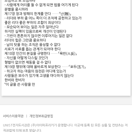
조심하고 또 조심하라
- 사람에게 머리를 들 수 없게 되면 법을 어기게 된다
분별을 중시하라
제17장 창과 방패의 한계를 안다 …… 「난(難)」
- 리더와 부하 중 어느 쪽이 더 조직에 공헌하고 있는가
좋은 리더·좋은 부하의 조합이 최상이다
- 모순되어 보이는 일은 자주 일어난다
하지만 실책이 있음으로써 개선이 인정된다
- 기반이 튼튼하지 않으면 이루어지는 일은 없다
리더의 힘은 그만큼 중요하다
- 남의 탓을 하는 조직은 융성할 수 없다
서로가 서로를 돕는 관계가 되어야 한다
제18장 인간의 본질을 규명한다 …… 「육반(六反)」
- 자신을 어떻게 다스릴 것인가
형벌이 없으면 제동을 걸 수 없다
제19장 행위에 대해 올바르게 보상한다 …… 「오두(五?)」
- 하고자 하는 마음의 원천은 어디에 있는가
사람들은 보수가 있기에 고생을 마다하지 않는다
한비와 한비자
“이 글을 쓴 사람을 만
서비스이용약관
|
개인정보취급방침
UNIST전자도서관은 (주)아이파프리카가 운영합니다. 이곳에 등록 된 모든 상품 및 컨텐츠는 저
작권법에 의해 보호 받습니다.