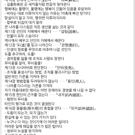
제10장 현재에 안주하지 않는다 …… 「해로(解老)」
- 길흉화복은 꼰 새끼줄처럼 번갈아 찾아온다
행복에는 불행이, 불행에는 행복이 깃들어 있음을 유념하라
- 바라는 대로 이루어지지 않는 이유는 ‘미혹에 빠진 탓’이다
망설이지 말고 가라, 행하면 이루어지리라
- 함부로 뒤집어 대지 말라
큰 나라를 다스림은 작은 생선을 삶는 것과 같다
제11장 선인의 지혜에서 배운다 …… 「설림(說林)」
- 만물이 모두 스승이다
역사에서 배우고 선인의 지혜에서 배운다
제12장 ‘도(道)’를 믿고 나아간다 …… 「관행(觀行)」
- 인생의 항로를 무엇으로 비추며 나갈 것인가
도를 추구하라, 도를!
- 겸허함을 잃을 때 조직도 사람도 망한다
무서움을 알라, 무서움을!
제13장 시시비비로 판단한다 …… 「안위(安危)」
- 조직을 융성시키는 방법, 조직을 붕괴시키는 방법
일반적인 기준을 지켜야 한다
제14장 평범함을 두려워하지 않는다 …… 「용인(用人)」
- 나라를 다스리는 기준을 가져라
자기 마음대로만 해서는 어떤 천재라도 경영을 해 나갈 수 없다
제15장 판단의 근거를 갖는다 …… 「내저설(內儲說)」
- 평판의 무서움
타인의 평가로 모든 것이 결정된다
제16장 용불용(用不用)의 효험을 안다 …… 「외저설(外儲說)」
- 도움이 되는가, 되지 않는가
현실에 쓸 수 있는 것이 가치가 있다
- 누구나 다 아는 것이기에 더 어려운 일이다
어려운 일에 해답을 얻기가 힘든 법이다
- 정보의 누설을 방지하라