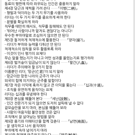
동료의 평판에 따라 좌우되는 인간은 중용하지 말라
제4장 당근과 채찍을 가려 쓴다 …… 「이병(二柄)」
- 형벌과 덕이라는 두 가지 무기를 사용하라
리더는 이 두 가지 무기를 중요하게 써야 한다
- 분별을 확실하게 하라
직무를 태만히 해서도, 직무를 침해해도 안 된다
- ‘뛰어난 사람이니까 맡겨도 괜찮다’는 아니다!
우수한 부하야말로 조심하지 않으면 안 된다
제5장 철저하게 적재적소에 활용한다 …… 「양각(揚?)」
- 리더가 부하와 능력을 다퉈선 안 된다
적재적소의 원칙을 모두 활용토록 하라
- 이것이 인사 평가의 요체다
무슨 말을 했는지가 아니고 어떤 성과를 올렸는지로 평가하라
제6장 벌거숭이 임금님이 되지 않는다 …… 「팔간(八姦)」
- 리더가 주의해야 할 8가지 함정
이름뿐인 리더, ‘망군(亡君)’이 되지 말라
- 망군이란 망한 나라의 군주가 아니다
외국의 힘에 의지하는 군주를 말함이다
제7장 작은 이익에 혹하지 않고 큰 이익을 쫓는다 …… 「십과(十過)」
- 조직을 유연하게 움직이는 요체
리더는 십과를 유념해야 한다
제8장 본심을 꿰뚫어 본다 …… 「세난(說難)」
- 인간 전문가가 되지 않으면 도저히 설득해 낼 수 없다
겉모습만을 보지 마라, 본심을 꿰뚫어 보라
- 사람의 마음처럼 불안정한 것은 없다
조직에서 잘 살아남는 방법을 알라
제9장 용기와 이해타산을 함께 갖춘다 …… 「남면(南面)」
- 잘 생각하고 나서 움직여라
부하에게 속아 넘어가지 마라