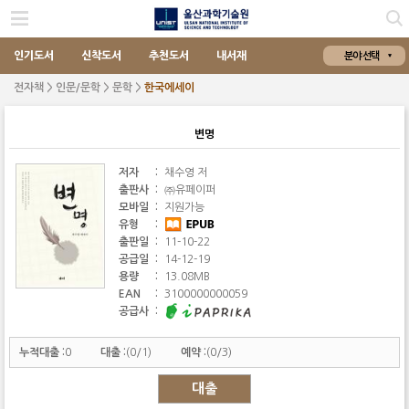
인기도서
신착도서
추천도서
내서재
분야 선택
전자책 > 인문/문학 > 문학 >
한국에세이
변명
저자
:
채수영 저
출판사
:
㈜유페이퍼
모바일
:
지원가능
유형
:
출판일
:
11-10-22
공급일
:
14-12-19
용량
:
13.08MB
EAN
:
3100000000059
공급사
:
누적대출 :
0
대출 :
(0/1)
예약 :
(0/3)
대출