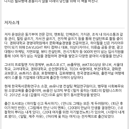
다시는 월요병에 흔들리지 않을 미래의 당신을 위해 이 책을 바친다.
저자소개
저자 윤정은은 동기부여 전문 강의, 멘토링, 인맥관리, 가치관, 조직 내 의사소통과 갈
등 관리, 힐링 글쓰기, 자서전 글쓰기, 전자책 글쓰기 등을 통해 컨설턴트로 활동 중이
다. 경희대학교 경영대학원에서 문화예술경영을 전공하였고, 하이힐을 신은 커리어우
먼이 되기 위해 DAYLIGHT 파티 컴퍼니 대표, 의상디자이너, 의류숍 공동 운영, 광고
대행사 마케팅, 지면모델, 뷰티 컨설턴트, 전시기획자 등 900여 번이 넘는 입사지원을
통해 10여 개가 넘는 직업을 경험하며 경력을 쌓았고 다양한 분야의 사람들을 만났다.
그녀의 프로필엔 지식경제부, ㈜포스코 ICT, ㈜풀무원, ㈜KT&G상상 유니브, 서울대
학교, 고려대학교, 경희대학교, 순천향대학교, TEDX 숙명여대, 부천대학교, 광화문
교보문고, ㈜토러스 증권, 포항해병대, 김포해병대, 한국경영교육원, 출판저널 여행에
세이 스쿨 등 기업체와 대학교에 출강한 이력이 상당하다.
현재 한국독서문화연구소 소장, ㈜유니영 컨설팅 책임연구원이고, 병무청 사회복무요
원 소양교육을 출강중이며, ㈜웅진 싱크빅 부킹 《필자 꽂히는 대로》의 칼럼니스트이
다. 2012년 소설 《갑을의 시간》으로 삶의 향기 동서문학상을 받았다.
출간 도서로는 《하이힐 신고 독서하기》, 《언니도 그때는 모든 게 두려웠어》, 《퇴근 후
이기적인 반란》, 《그림에서 만난 나의 멘토》, 《20대의 만남이 인생을 결정한다》, 《내
철학의 뿌리는 내게 있다》, 《20대 여자를 위한 자기발전노트》가 있으며, 《사랑이 내게
로 왔다》, 《일탈, 제주 자유》, 《머리에 꽃 피는 여자》는 전자책으로 출간되었다.