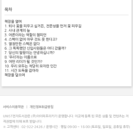
목차
책장을 열며
1. 퇴사 꽃을 피우고 싶거든, 전문성을 먼저 꽃 피우길
2. 사내 관계의 늪
3. 어른이라는 역할의 챔피언
4. 스펙이 없어 아무 것도 못 한다고?
5. 열정만한 스펙은 없다
6. 그 똑똑했던 신입사원들은 어디 갔을까?
7. 당신의 딸랑이는 안녕하십니까?
8. ‘우리’라는 이름으로
9. 어떤 리더가 될 것인가?
10. 우리 모두는 적당히 모자란 인간
11. 시간 도둑을 잡아라
책장을 덮으며
서비스이용약관
|
개인정보취급방침
UNIST전자도서관은 (주)아이파프리카가 운영합니다. 이곳에 등록 된 모든 상품 및 컨텐츠는 저
작권법에 의해 보호 받습니다.
※ 고객센터 : 02-322-2426 / 운영시간 : 평일 09:00 ~ 18:00 (토요일, 일요일, 공휴일 휴무)