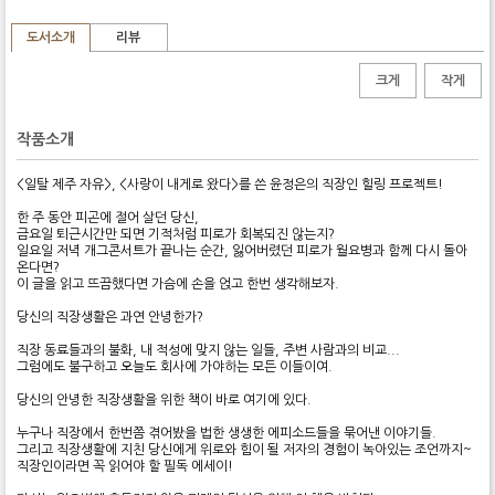
도서소개
리뷰
크게
작게
작품소개
<일탈 제주 자유>, <사랑이 내게로 왔다>를 쓴 윤정은의 직장인 힐링 프로젝트!
한 주 동안 피곤에 절어 살던 당신,
금요일 퇴근시간만 되면 기적처럼 피로가 회복되진 않는지?
일요일 저녁 개그콘서트가 끝나는 순간, 잃어버렸던 피로가 월요병과 함께 다시 돌아
온다면?
이 글을 읽고 뜨끔했다면 가슴에 손을 얹고 한번 생각해보자.
당신의 직장생활은 과연 안녕한가?
직장 동료들과의 불화, 내 적성에 맞지 않는 일들, 주변 사람과의 비교...
그럼에도 불구하고 오늘도 회사에 가야하는 모든 이들이여.
당신의 안녕한 직장생활을 위한 책이 바로 여기에 있다.
누구나 직장에서 한번쯤 겪어봤을 법한 생생한 에피소드들을 묶어낸 이야기들.
그리고 직장생활에 지친 당신에게 위로와 힘이 될 저자의 경험이 녹아있는 조언까지~
직장인이라면 꼭 읽어야 할 필독 에세이!