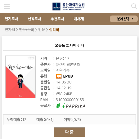
인기도서
신착도서
추천도서
내서재
분야 선택
전자책 > 인문/문학 > 인문 >
심리학
오늘도 회사에 간다
저자
:
윤정은 저
출판사
:
㈜아이웰콘텐츠
모바일
:
지원가능
유형
:
출판일
:
14-06-30
공급일
:
14-12-19
용량
:
658.24KB
EAN
:
3100000000133
공급사
:
누적대출 :
12
대출 :
(0/1)
예약 :
(0/3)
대출